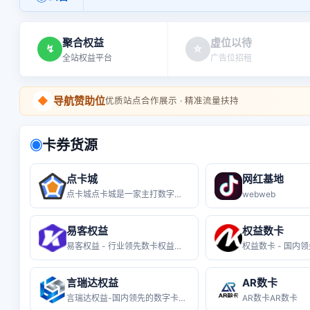
聚合权益
虚位以待
↯
☆
全站权益平台
广告位招租
◆
导航赞助位
优质站点合作展示 · 精准流量扶持
卡券货源
◉
点卡城
网红基地
点卡城点卡城是一家主打数字便民，权益
webweb
易客权益
权益数卡
易客权益 - 行业领先数卡权益货源终
言瑞达权益
AR数卡
言瑞达权益-国内领先的数字卡券会员权
AR数卡AR数卡