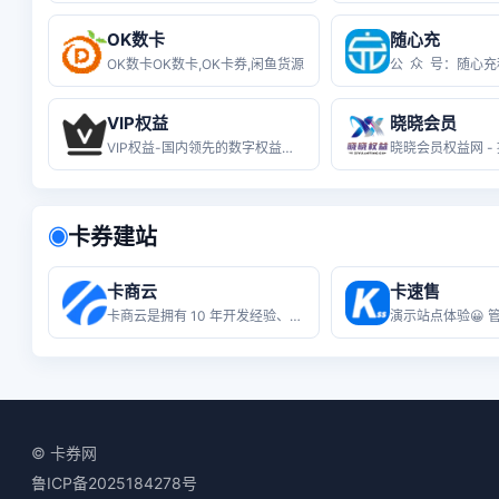
OK数卡
随心充
OK数卡OK数卡,OK卡券,闲鱼货源
VIP权益
晓晓会员
VIP权益-国内领先的数字权益货源终
卡券建站
◉
卡商云
卡速售
卡商云是拥有 10 年开发经验、服务
© 卡券网
鲁ICP备2025184278号