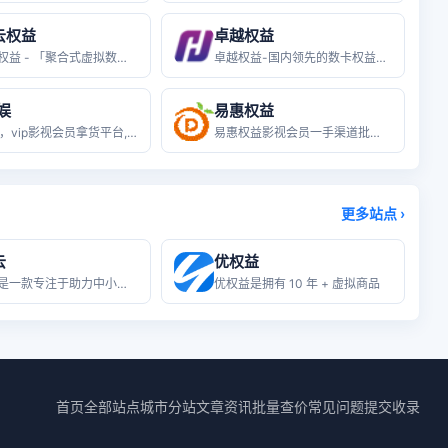
云权益
卓越权益
卡券云权益 - 「聚合式虚拟数卡券码
卓越权益-国内领先的数卡权益货源平台
娱
易惠权益
58数娱，vip影视会员拿货平台,低
易惠权益影视会员一手渠道批发货源站-
更多站点 ›
云
优权益
卡卡云是一款专注于助力中小企业商户实
优权益是拥有 10 年 + 虚拟商品
首页
全部站点
城市分站
文章资讯
批量查价
常见问题
提交收录