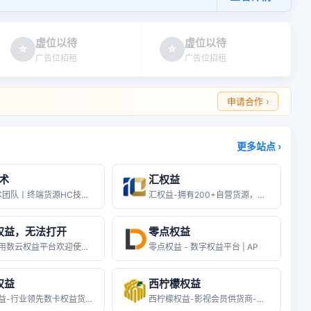
虚位以待
虚位以待
☆
☆
广告位招租
广告位招租
申请合作 ›
更多站点 ›
术
汇权益
HC技术团队丨终端货源HC技术团队丨
汇权益-拥有200+自营货源，源头渠
权益，无法打开
零点权益
欢迎使用数云权益平台欢迎使用数云权益
零点权益 - 数字权益平台 | AP
权益
西柠檬权益
亿创权益-行业领先数卡权益货源终端平
西柠檬权益-影视会员供货商-数娱卡卷