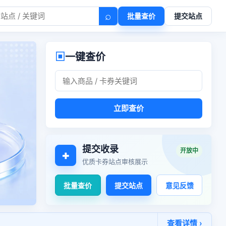
⌕
批量查价
提交站点
▣
一键查价
立即查价
提交收录
开放中
+
优质卡券站点审核展示
批量查价
提交站点
意见反馈
查看详情 ›